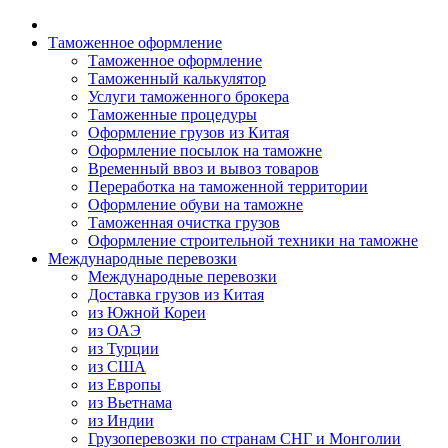
Таможенное оформление
Таможенное оформление
Таможенный калькулятор
Услуги таможенного брокера
Таможенные процедуры
Оформление грузов из Китая
Оформление посылок на таможне
Временный ввоз и вывоз товаров
Переработка на таможенной территории
Оформление обуви на таможне
Таможенная очистка грузов
Оформление строительной техники на таможне
Международные перевозки
Международные перевозки
Доставка грузов из Китая
из Южной Кореи
из ОАЭ
из Турции
из США
из Европы
из Вьетнама
из Индии
Грузоперевозки по странам СНГ и Монголии