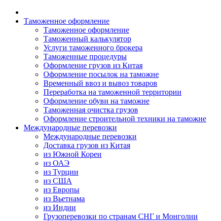
Таможенное оформление
Таможенное оформление
Таможенный калькулятор
Услуги таможенного брокера
Таможенные процедуры
Оформление грузов из Китая
Оформление посылок на таможне
Временный ввоз и вывоз товаров
Переработка на таможенной территории
Оформление обуви на таможне
Таможенная очистка грузов
Оформление строительной техники на таможне
Международные перевозки
Международные перевозки
Доставка грузов из Китая
из Южной Кореи
из ОАЭ
из Турции
из США
из Европы
из Вьетнама
из Индии
Грузоперевозки по странам СНГ и Монголии