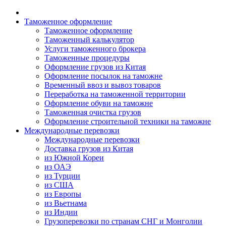
Таможенное оформление
Таможенное оформление
Таможенный калькулятор
Услуги таможенного брокера
Таможенные процедуры
Оформление грузов из Китая
Оформление посылок на таможне
Временный ввоз и вывоз товаров
Переработка на таможенной территории
Оформление обуви на таможне
Таможенная очистка грузов
Оформление строительной техники на таможне
Международные перевозки
Международные перевозки
Доставка грузов из Китая
из Южной Кореи
из ОАЭ
из Турции
из США
из Европы
из Вьетнама
из Индии
Грузоперевозки по странам СНГ и Монголии