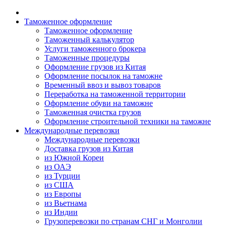
Таможенное оформление
Таможенное оформление
Таможенный калькулятор
Услуги таможенного брокера
Таможенные процедуры
Оформление грузов из Китая
Оформление посылок на таможне
Временный ввоз и вывоз товаров
Переработка на таможенной территории
Оформление обуви на таможне
Таможенная очистка грузов
Оформление строительной техники на таможне
Международные перевозки
Международные перевозки
Доставка грузов из Китая
из Южной Кореи
из ОАЭ
из Турции
из США
из Европы
из Вьетнама
из Индии
Грузоперевозки по странам СНГ и Монголии