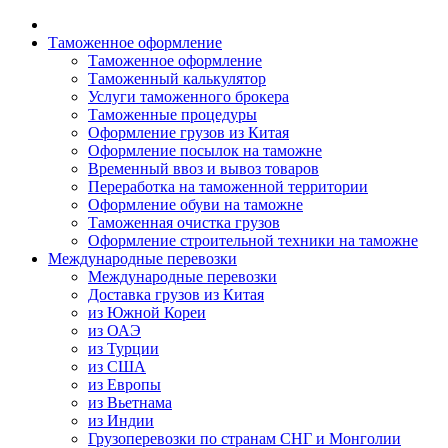
Таможенное оформление
Таможенное оформление
Таможенный калькулятор
Услуги таможенного брокера
Таможенные процедуры
Оформление грузов из Китая
Оформление посылок на таможне
Временный ввоз и вывоз товаров
Переработка на таможенной территории
Оформление обуви на таможне
Таможенная очистка грузов
Оформление строительной техники на таможне
Международные перевозки
Международные перевозки
Доставка грузов из Китая
из Южной Кореи
из ОАЭ
из Турции
из США
из Европы
из Вьетнама
из Индии
Грузоперевозки по странам СНГ и Монголии