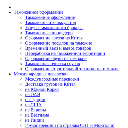
Таможенное оформление
Таможенное оформление
Таможенный калькулятор
Услуги таможенного брокера
Таможенные процедуры
Оформление грузов из Китая
Оформление посылок на таможне
Временный ввоз и вывоз товаров
Переработка на таможенной территории
Оформление обуви на таможне
Таможенная очистка грузов
Оформление строительной техники на таможне
Международные перевозки
Международные перевозки
Доставка грузов из Китая
из Южной Кореи
из ОАЭ
из Турции
из США
из Европы
из Вьетнама
из Индии
Грузоперевозки по странам СНГ и Монголии